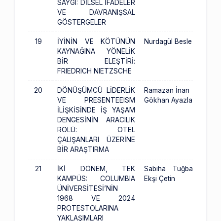
SAYGI: DİLSEL İFADELER
VE DAVRANIŞSAL
GÖSTERGELER
19
İYİNİN VE KÖTÜNÜN
Nurdagül Besle
KAYNAĞINA YÖNELİK
BİR ELEŞTİRİ:
FRIEDRICH NIETZSCHE
20
DÖNÜŞÜMCÜ LİDERLİK
Ramazan İnan
VE PRESENTEEISM
Gökhan Ayazla
İLİŞKİSİNDE İŞ YAŞAM
DENGESİNİN ARACILIK
ROLÜ: OTEL
ÇALIŞANLARI ÜZERİNE
BİR ARAŞTIRMA
21
İKİ DÖNEM, TEK
Sabiha Tuğba
KAMPÜS: COLUMBIA
Ekşi Çetin
ÜNİVERSİTESİ’NİN
1968 VE 2024
PROTESTOLARINA
YAKLAŞIMLARI