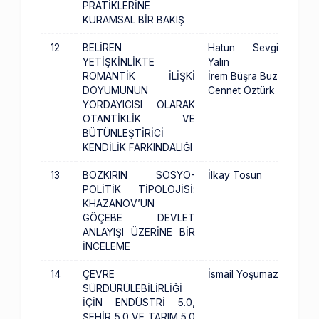
PRATİKLERİNE
KURAMSAL BİR BAKIŞ
12
BELİREN
Hatun Sevgi
YETİŞKİNLİKTE
Yalın
ROMANTİK İLİŞKİ
İrem Büşra Buz
DOYUMUNUN
Cennet Öztürk
YORDAYICISI OLARAK
OTANTİKLİK VE
BÜTÜNLEŞTİRİCİ
KENDİLİK FARKINDALIĞI
13
BOZKIRIN SOSYO-
İlkay Tosun
POLİTİK TİPOLOJİSİ:
KHAZANOV’UN
GÖÇEBE DEVLET
ANLAYIŞI ÜZERİNE BİR
İNCELEME
14
ÇEVRE
İsmail Yoşumaz
SÜRDÜRÜLEBİLİRLİĞİ
İÇİN ENDÜSTRİ 5.0,
ŞEHİR 5.0 VE TARIM 5.0