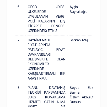
6
OECD ÜYESİ
Ayşin
ÜLKELERDE
Buyrukoğlu
UYGULANAN VERGİ
POLİTİKALARININ DIŞ
TİCARET DENGESİ
ÜZERİNDEKİ ETKİSİ
7
GAYRİMENKUL
Berkan Ataş
FİYATLARINDA
PATLAYICI FİYAT
DAVRANIŞLARI:
GELİŞMEKTE OLAN
EKONOMİLER
ÜZERİNDE
KARŞILAŞTIRMALI BİR
ARAŞTIRMA
8
PLANLI DAVRANIŞ
Beyza Etiz
TEORİSİ KAPSAMINDA
Bayhan
LÜKS KONAKLAMA
Özlem Akbulut
HİZMETİ SATIN ALMA
Dursun
NİYETİ VE