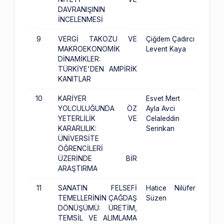
DAVRANIŞININ
İNCELENMESİ
9
VERGİ TAKOZU VE
Çiğdem Çadırcı
MAKROEKONOMİK
Levent Kaya
DİNAMİKLER:
TÜRKİYE'DEN AMPİRİK
KANITLAR
10
KARİYER
Esvet Mert
YOLCULUĞUNDA ÖZ
Ayla Avci
YETERLİLİK VE
Celaleddin
KARARLILIK:
Serinkan
ÜNİVERSİTE
ÖĞRENCİLERİ
ÜZERİNDE BİR
ARAŞTIRMA
11
SANATIN FELSEFİ
Hatice Nilüfer
TEMELLERİNİN ÇAĞDAŞ
Süzen
DÖNÜŞÜMÜ: ÜRETİM,
TEMSİL VE ALIMLAMA