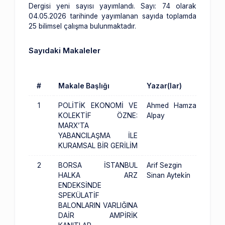
Dergisi yeni sayısı yayımlandı. Sayı: 74 olarak
04.05.2026 tarihinde yayımlanan sayıda toplamda
25 bilimsel çalışma bulunmaktadır.
Sayıdaki Makaleler
#
Makale Başlığı
Yazar(lar)
1
POLİTİK EKONOMİ VE
Ahmed Hamza
KOLEKTİF ÖZNE:
Alpay
MARX’TA
YABANCILAŞMA İLE
KURAMSAL BİR GERİLİM
2
BORSA İSTANBUL
Arif Sezgin
HALKA ARZ
Sinan Ayteki̇n
ENDEKSİNDE
SPEKÜLATİF
BALONLARIN VARLIĞINA
DAİR AMPİRİK