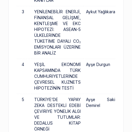
KANITLAR
3
YENİLENEBİLİR ENERJİ,
Aykut Yağlıkara
FİNANSAL GELİŞME,
KENTLEŞME VE EKC
HİPOTEZİ: ASEAN-5
ÜLKELERİNDE
TÜKETİME DAYALI CO₂
EMİSYONLARI ÜZERİNE
BİR ANALİZ
4
YEŞİL EKONOMİ
Ayşe Durgun
KAPSAMINDA TÜRK
CUMHURİYETLERİNDE
ÇEVRESEL KUZNETS
HİPOTEZİNİN TESTİ
5
TÜRKİYE’DE YAPAY
Ayşe Saki
ZEKA DESTEKLİ EDEBİ
Demirel
ÇEVİRİYE YÖNELİK ALGI
VE TUTUMLAR:
DEDALUS KİTAP
ÖRNEĞİ