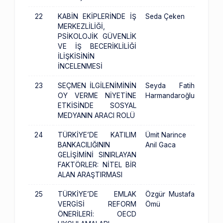
22
KABİN EKİPLERİNDE İŞ
Seda Çeken
MERKEZLİLİĞİ,
PSİKOLOJİK GÜVENLİK
VE İŞ BECERİKLİLİĞİ
İLİŞKİSİNİN
İNCELENMESİ
23
SEÇMEN İLGİLENİMİNİN
Seyda Fatih
OY VERME NİYETİNE
Harmandaroğlu
ETKİSİNDE SOSYAL
MEDYANIN ARACI ROLÜ
24
TÜRKİYE’DE KATILIM
Ümit Narince
BANKACILIĞININ
Anil Gaca
GELİŞİMİNİ SINIRLAYAN
FAKTÖRLER: NİTEL BİR
ALAN ARAŞTIRMASI
25
TÜRKİYE’DE EMLAK
Özgür Mustafa
VERGİSİ REFORM
Ömü
ÖNERİLERİ: OECD