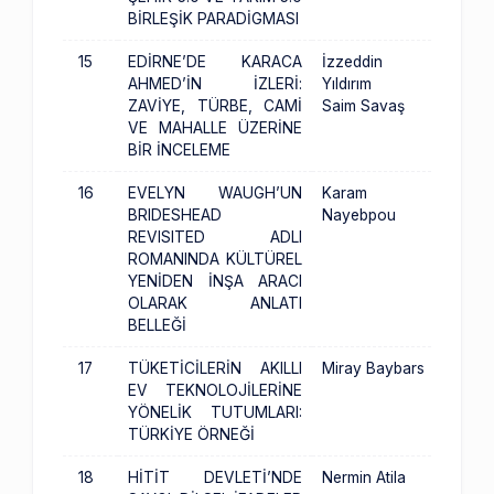
BİRLEŞİK PARADİGMASI
15
EDİRNE’DE KARACA
İzzeddin
AHMED’İN İZLERİ:
Yıldırım
ZAVİYE, TÜRBE, CAMİ
Saim Savaş
VE MAHALLE ÜZERİNE
BİR İNCELEME
16
EVELYN WAUGH’UN
Karam
BRIDESHEAD
Nayebpou
REVISITED ADLI
ROMANINDA KÜLTÜREL
YENİDEN İNŞA ARACI
OLARAK ANLATI
BELLEĞİ
17
TÜKETİCİLERİN AKILLI
Miray Baybars
EV TEKNOLOJİLERİNE
YÖNELİK TUTUMLARI:
TÜRKİYE ÖRNEĞİ
18
HİTİT DEVLETİ’NDE
Nermin Atila