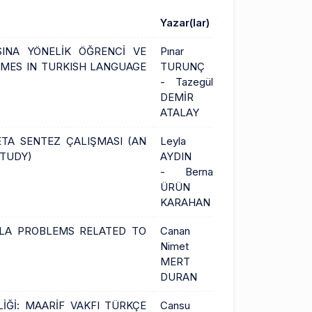
Yazar(lar)
SINA YÖNELİK ÖĞRENCİ VE
Pınar
AMES IN TURKISH LANGUAGE
TURUNÇ
- Tazegül
DEMİR
ATALAY
ETA SENTEZ ÇALIŞMASI (AN
Leyla
STUDY)
AYDIN
- Berna
ÜRÜN
KARAHAN
MULA PROBLEMS RELATED TO
Canan
Nimet
MERT
DURAN
İĞİ: MAARİF VAKFI TÜRKÇE
Cansu