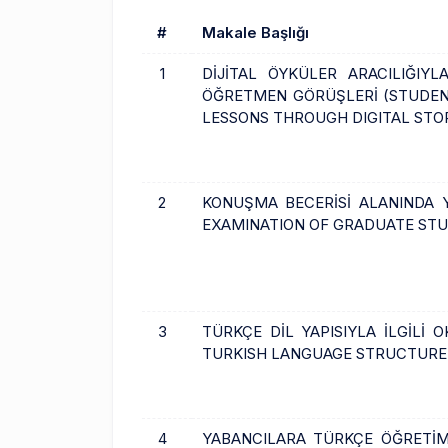
#
Makale Başlığı
1
DİJİTAL ÖYKÜLER ARACILIĞIY
ÖĞRETMEN GÖRÜŞLERİ (STUDEN
LESSONS THROUGH DIGITAL STOR
2
KONUŞMA BECERİSİ ALANINDA Y
EXAMINATION OF GRADUATE STUD
3
TÜRKÇE DİL YAPISIYLA İLGİLİ
TURKISH LANGUAGE STRUCTURE
4
YABANCILARA TÜRKÇE ÖĞRETİMİ