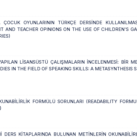
LA ÇOCUK OYUNLARININ TÜRKÇE DERSİNDE KULLANILMA
T AND TEACHER OPINIONS ON THE USE OF CHILDREN'S G
IES)
APILAN LİSANSÜSTÜ ÇALIŞMALARIN İNCELENMESİ: BİR M
IES IN THE FIELD OF SPEAKING SKILLS: A METASYNTHESIS 
 OKUNABİLİRLİK FORMÜLÜ SORUNLARI (READABILITY FOR
)
 DERS KİTAPLARINDA BULUNAN METİNLERİN OKUNABİLİRL