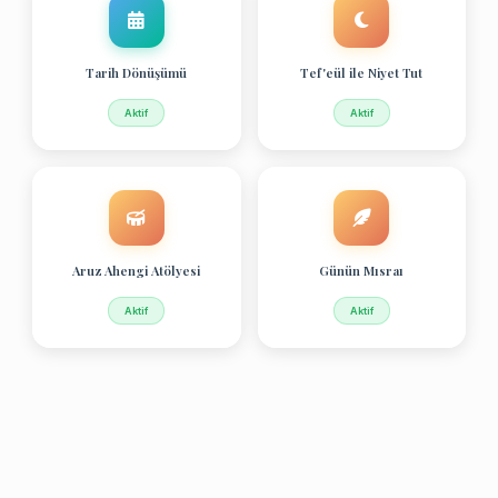
Tarih Dönüşümü
Tef'eül ile Niyet Tut
Aktif
Aktif
Aruz Ahengi Atölyesi
Günün Mısraı
Aktif
Aktif