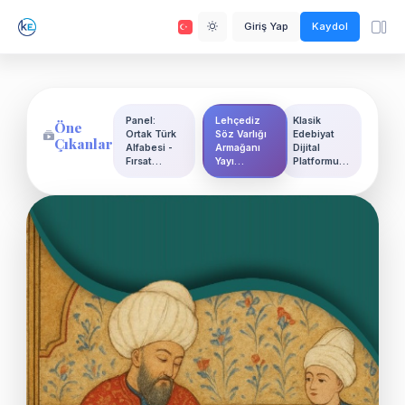
Giriş Yap
Kaydol
Panel:
Lehçediz
Klasik
Öne
Ortak Türk
Söz Varlığı
Edebiyat
Çıkanlar
Alfabesi -
Armağanı
Dijital
Fırsat…
Yayı…
Platformu…