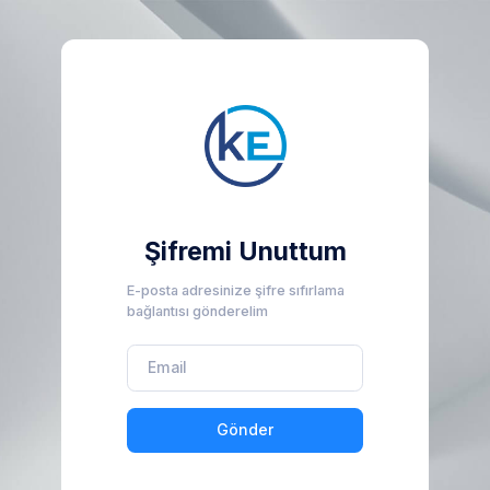
Şifremi Unuttum
E-posta adresinize şifre sıfırlama
bağlantısı gönderelim
Gönder